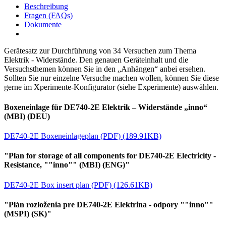
Beschreibung
Fragen (FAQs)
Dokumente
Gerätesatz zur Durchführung von 34 Versuchen zum Thema
Elektrik - Widerstände. Den genauen Geräteinhalt und die
Versuchsthemen können Sie in den „Anhängen“ anbei ersehen.
Sollten Sie nur einzelne Versuche machen wollen, können Sie diese
gerne im Xperimente-Konfigurator (siehe Experimente) auswählen.
Boxeneinlage für DE740-2E Elektrik – Widerstände „inno“
(MBI) (DEU)
DE740-2E Boxeneinlageplan (PDF) (189.91KB)
"Plan for storage of all components for DE740-2E Electricity -
Resistance, ""inno"" (MBI) (ENG)"
DE740-2E Box insert plan (PDF) (126.61KB)
"Plán rozloženia pre DE740-2E Elektrina - odpory ""inno""
(MSPI) (SK)"