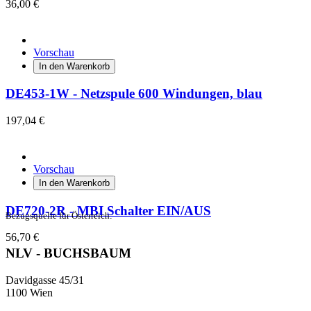
36,00 €
Vorschau
In den Warenkorb
DE453-1W - Netzspule 600 Windungen, blau
197,04 €
Vorschau
In den Warenkorb
DE720-2R - MBI Schalter EIN/AUS
Bezugsquelle für Österreich:
56,70 €
NLV - BUCHSBAUM
Davidgasse 45/31
1100 Wien