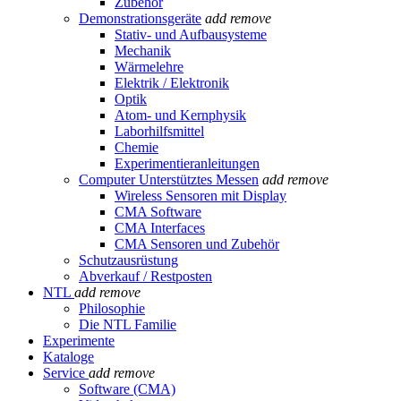
Zubehör
Demonstrationsgeräte
add
remove
Stativ- und Aufbausysteme
Mechanik
Wärmelehre
Elektrik / Elektronik
Optik
Atom- und Kernphysik
Laborhilfsmittel
Chemie
Experimentieranleitungen
Computer Unterstütztes Messen
add
remove
Wireless Sensoren mit Display
CMA Software
CMA Interfaces
CMA Sensoren und Zubehör
Schutzausrüstung
Abverkauf / Restposten
NTL
add
remove
Philosophie
Die NTL Familie
Experimente
Kataloge
Service
add
remove
Software (CMA)