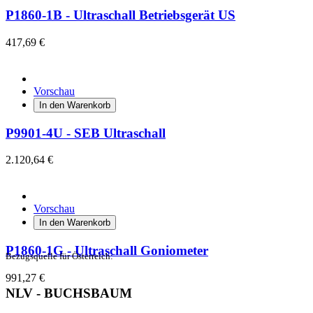
P1860-1B - Ultraschall Betriebsgerät US
417,69 €
Vorschau
In den Warenkorb
P9901-4U - SEB Ultraschall
2.120,64 €
Vorschau
In den Warenkorb
P1860-1G - Ultraschall Goniometer
Bezugsquelle für Österreich:
991,27 €
NLV - BUCHSBAUM