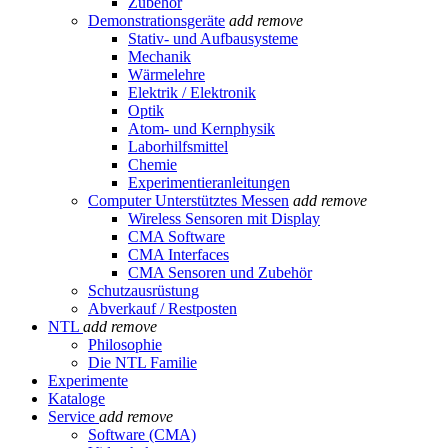
Zubehör
Demonstrationsgeräte
add
remove
Stativ- und Aufbausysteme
Mechanik
Wärmelehre
Elektrik / Elektronik
Optik
Atom- und Kernphysik
Laborhilfsmittel
Chemie
Experimentieranleitungen
Computer Unterstütztes Messen
add
remove
Wireless Sensoren mit Display
CMA Software
CMA Interfaces
CMA Sensoren und Zubehör
Schutzausrüstung
Abverkauf / Restposten
NTL
add
remove
Philosophie
Die NTL Familie
Experimente
Kataloge
Service
add
remove
Software (CMA)