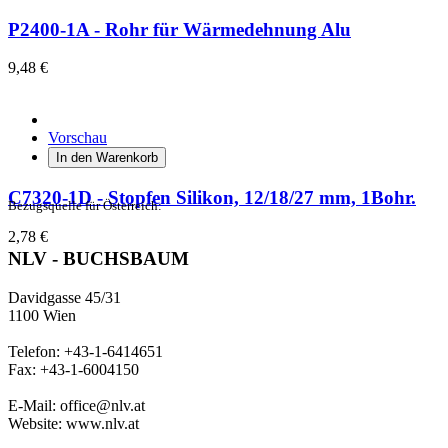
P2400-1A - Rohr für Wärmedehnung Alu
9,48 €
Vorschau
In den Warenkorb
C7320-1D - Stopfen Silikon, 12/18/27 mm, 1Bohr.
Bezugsquelle für Österreich:
2,78 €
NLV - BUCHSBAUM
Davidgasse 45/31
1100 Wien
Telefon: +43-1-6414651
Fax: +43-1-6004150
E-Mail: office@nlv.at
Website: www.nlv.at