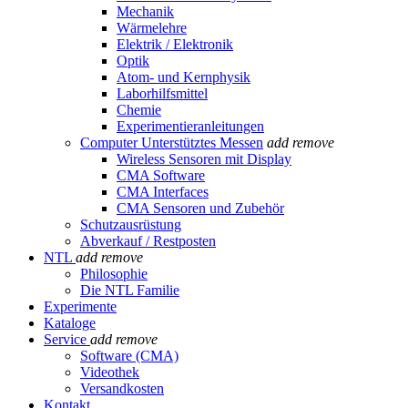
Mechanik
Wärmelehre
Elektrik / Elektronik
Optik
Atom- und Kernphysik
Laborhilfsmittel
Chemie
Experimentieranleitungen
Computer Unterstütztes Messen
add
remove
Wireless Sensoren mit Display
CMA Software
CMA Interfaces
CMA Sensoren und Zubehör
Schutzausrüstung
Abverkauf / Restposten
NTL
add
remove
Philosophie
Die NTL Familie
Experimente
Kataloge
Service
add
remove
Software (CMA)
Videothek
Versandkosten
Kontakt