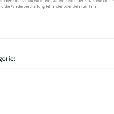
imalen Übersichtlichkeit und Auffindbarkeit der Einzelteile eines
 die Wiederbeschaffung fehlender oder defekter Teile
gorie: