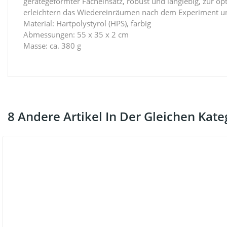
gerätegeformter Facheinsatz, robust und langlebig, zur opt
erleichtern das Wiedereinräumen nach dem Experiment und
Material: Hartpolystyrol (HPS), farbig
Abmessungen: 55 x 35 x 2 cm
Masse: ca. 380 g
8 Andere Artikel In Der Gleichen Kate