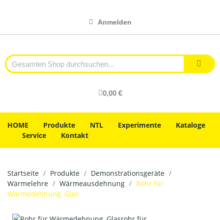
Anmelden
0,00 €
HOME
Produkte
NTL
Experimente
Kataloge
Service
Kontakt
Startseite
Produkte
Demonstrationsgeräte
Wärmelehre
Wärmeausdehnung
Rohr für
Wärmedehnung, Glas