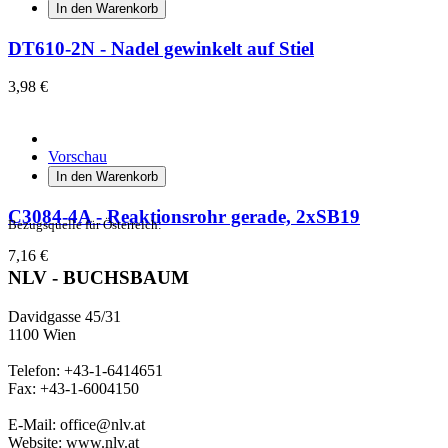
In den Warenkorb
DT610-2N - Nadel gewinkelt auf Stiel
3,98 €
Vorschau
In den Warenkorb
C3084-4A - Reaktionsrohr gerade, 2xSB19
Bezugsquelle für Österreich:
7,16 €
NLV - BUCHSBAUM
Davidgasse 45/31
1100 Wien
Telefon: +43-1-6414651
Fax: +43-1-6004150
E-Mail: office@nlv.at
Website: www.nlv.at