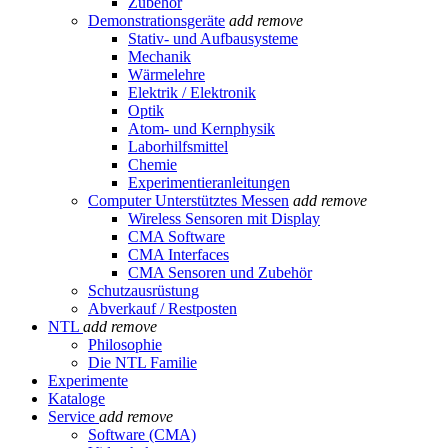
Zubehör
Demonstrationsgeräte
add
remove
Stativ- und Aufbausysteme
Mechanik
Wärmelehre
Elektrik / Elektronik
Optik
Atom- und Kernphysik
Laborhilfsmittel
Chemie
Experimentieranleitungen
Computer Unterstütztes Messen
add
remove
Wireless Sensoren mit Display
CMA Software
CMA Interfaces
CMA Sensoren und Zubehör
Schutzausrüstung
Abverkauf / Restposten
NTL
add
remove
Philosophie
Die NTL Familie
Experimente
Kataloge
Service
add
remove
Software (CMA)