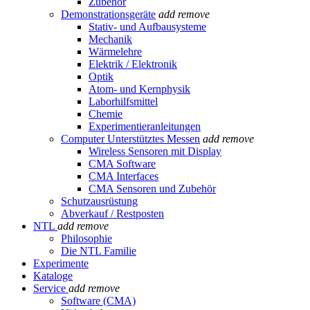
Zubehör
Demonstrationsgeräte
add
remove
Stativ- und Aufbausysteme
Mechanik
Wärmelehre
Elektrik / Elektronik
Optik
Atom- und Kernphysik
Laborhilfsmittel
Chemie
Experimentieranleitungen
Computer Unterstütztes Messen
add
remove
Wireless Sensoren mit Display
CMA Software
CMA Interfaces
CMA Sensoren und Zubehör
Schutzausrüstung
Abverkauf / Restposten
NTL
add
remove
Philosophie
Die NTL Familie
Experimente
Kataloge
Service
add
remove
Software (CMA)