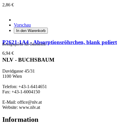
2,86 €
Vorschau
In den Warenkorb
P2621-1A4 - Absorptionsröhrchen, blank poliert
Bezugsquelle für Österreich:
6,94 €
NLV - BUCHSBAUM
Davidgasse 45/31
1100 Wien
Telefon: +43-1-6414651
Fax: +43-1-6004150
E-Mail: office@nlv.at
Website: www.nlv.at
Information