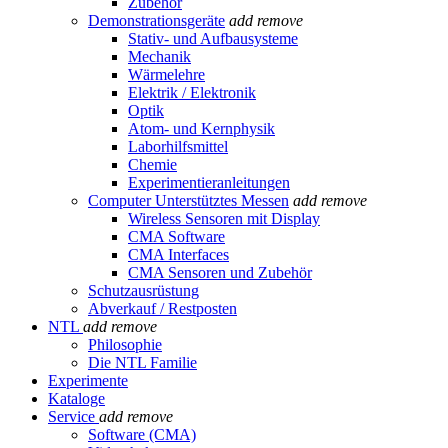
Zubehör
Demonstrationsgeräte
add
remove
Stativ- und Aufbausysteme
Mechanik
Wärmelehre
Elektrik / Elektronik
Optik
Atom- und Kernphysik
Laborhilfsmittel
Chemie
Experimentieranleitungen
Computer Unterstütztes Messen
add
remove
Wireless Sensoren mit Display
CMA Software
CMA Interfaces
CMA Sensoren und Zubehör
Schutzausrüstung
Abverkauf / Restposten
NTL
add
remove
Philosophie
Die NTL Familie
Experimente
Kataloge
Service
add
remove
Software (CMA)