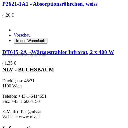
P2621-1A1 - Absorptionsröhrchen, weiss
4,20 €
Vorschau
In den Warenkorb
DT615-2A - Wärmestrahler Infrarot, 2 x 400 W
Bezugsquelle für Österreich:
41,35 €
NLV - BUCHSBAUM
Davidgasse 45/31
1100 Wien
Telefon: +43-1-6414651
Fax: +43-1-6004150
E-Mail: office@nlv.at
Website: www.nlv.at