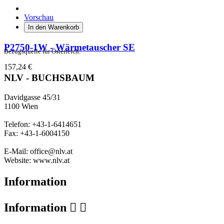
Vorschau
In den Warenkorb
P2750-1W - Wärmetauscher SE
Bezugsquelle für Österreich:
157,24 €
NLV - BUCHSBAUM
Davidgasse 45/31
1100 Wien
Telefon: +43-1-6414651
Fax: +43-1-6004150
E-Mail: office@nlv.at
Website: www.nlv.at
Information
Information

