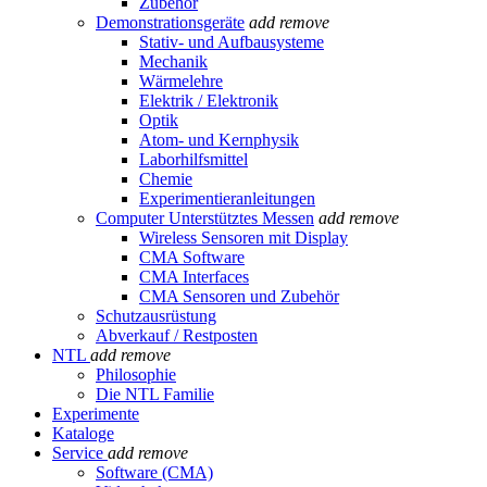
Zubehör
Demonstrationsgeräte
add
remove
Stativ- und Aufbausysteme
Mechanik
Wärmelehre
Elektrik / Elektronik
Optik
Atom- und Kernphysik
Laborhilfsmittel
Chemie
Experimentieranleitungen
Computer Unterstütztes Messen
add
remove
Wireless Sensoren mit Display
CMA Software
CMA Interfaces
CMA Sensoren und Zubehör
Schutzausrüstung
Abverkauf / Restposten
NTL
add
remove
Philosophie
Die NTL Familie
Experimente
Kataloge
Service
add
remove
Software (CMA)