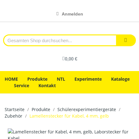
Anmelden
0,00 €
HOME
Produkte
NTL
Experimente
Kataloge
Service
Kontakt
Startseite
Produkte
Schülerexperimentiergeräte
Zubehör
Lamellenstecker für Kabel, 4 mm, gelb