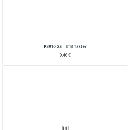
P3910-2S - STB Taster
9,46 €