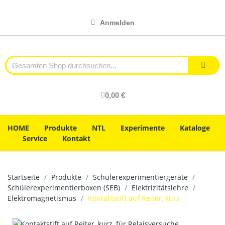
Anmelden
0,00 €
HOME
Produkte
NTL
Experimente
Kataloge
Service
Kontakt
Startseite
Produkte
Schülerexperimentiergeräte
Schülerexperimentierboxen (SEB)
Elektrizitätslehre
Elektromagnetismus
Kontaktstift auf Reiter, kurz