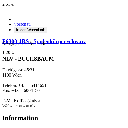
2,51 €
Vorschau
In den Warenkorb
P6300-1RS - Spulenkörper schwarz
Bezugsquelle für Österreich:
1,20 €
NLV - BUCHSBAUM
Davidgasse 45/31
1100 Wien
Telefon: +43-1-6414651
Fax: +43-1-6004150
E-Mail: office@nlv.at
Website: www.nlv.at
Information