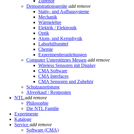
Zubehör
Demonstrationsgeräte
add
remove
Stativ- und Aufbausysteme
Mechanik
Wärmelehre
Elektrik / Elektronik
Optik
Atom- und Kernphysik
Laborhilfsmittel
Chemie
Experimentieranleitungen
Computer Unterstütztes Messen
add
remove
Wireless Sensoren mit Display
CMA Software
CMA Interfaces
CMA Sensoren und Zubehör
Schutzausrüstung
Abverkauf / Restposten
NTL
add
remove
Philosophie
Die NTL Familie
Experimente
Kataloge
Service
add
remove
Software (CMA)