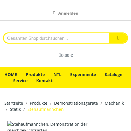
Anmelden
0,00 €
HOME
Produkte
NTL
Experimente
Kataloge
Service
Kontakt
Startseite
Produkte
Demonstrationsgeräte
Mechanik
Statik
Stehaufmännchen